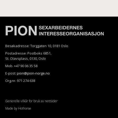
Besøkadresse: Torggaten 10, 0181 Oslo
Postadresse: Postboks 6851,
St. Olavsplass, 0130, Oslo
Mob. +47 90 06 35 58
E-post:
pion@pion-norge.no
Org.nr. 971 274 638
Generelle vilkår for bruk av nettsider
Made by Hothorse