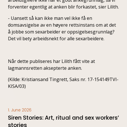
arbeidsgivere ikke har et godt ankegrunnlag, så vi
forventer egentlig at anken blir forkastet, sier Lilith.
- Uansett så kan ikke man vel ikke få en
domsavsigelse av en høyere rettsinstans om at det
å jobbe som sexarbeider er oppsigelsesgrunnlag?
Det vil bety arbeidsnekt for alle sexarbeidere.
Når dette publiseres har Lilith fått vite at
lagmannsretten aksepterte anken.
(Kilde: Kristiansand Tingrett, Saks nr. 17-154149TVI-
KISA/03)
1. June 2026
Siren Stories: Art, ritual and sex workers’
stories