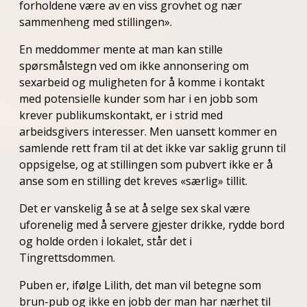
forholdene være av en viss grovhet og nær
sammenheng med stillingen».
En meddommer mente at man kan stille
spørsmålstegn ved om ikke annonsering om
sexarbeid og muligheten for å komme i kontakt
med potensielle kunder som har i en jobb som
krever publikumskontakt, er i strid med
arbeidsgivers interesser. Men uansett kommer en
samlende rett fram til at det ikke var saklig grunn til
oppsigelse, og at stillingen som pubvert ikke er å
anse som en stilling det kreves «særlig» tillit.
Det er vanskelig å se at å selge sex skal være
uforenelig med å servere gjester drikke, rydde bord
og holde orden i lokalet, står det i
Tingrettsdommen.
Puben er, ifølge Lilith, det man vil betegne som
brun-pub og ikke en jobb der man har nærhet til