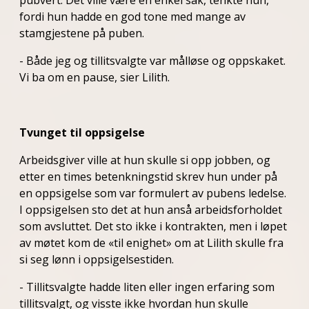
pubvert. Det ville være en enkel sak, tenkte hun,
fordi hun hadde en god tone med mange av
stamgjestene på puben.
- Både jeg og tillitsvalgte var målløse og oppskaket.
Vi ba om en pause, sier Lilith.
Tvunget til oppsigelse
Arbeidsgiver ville at hun skulle si opp jobben, og
etter en times betenkningstid skrev hun under på
en oppsigelse som var formulert av pubens ledelse.
I oppsigelsen sto det at hun anså arbeidsforholdet
som avsluttet. Det sto ikke i kontrakten, men i løpet
av møtet kom de «til enighet» om at Lilith skulle fra
si seg lønn i oppsigelsestiden.
- Tillitsvalgte hadde liten eller ingen erfaring som
tillitsvalgt, og visste ikke hvordan hun skulle